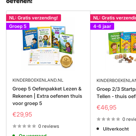
oefenen!
NL: Gratis verzending!
NL: Gratis verzendi
Groep 5
4-6 jaar
KINDERBOEKENLAND.NL
KINDERBOEKENLA
Groep 5 Oefenpakket Lezen &
Groep 2/3 Startp
Rekenen | Extra oefenen thuis
Tellen - thuis oe
voor groep 5
Prijs
€46,95
Prijs
€29,95
0 rev
0 reviews
Uitverkocht
Op voorraad