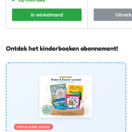
in winkelmand
Uitver
Ontdek het kinderboeken abonnement!
POPULAIRE KEUZE