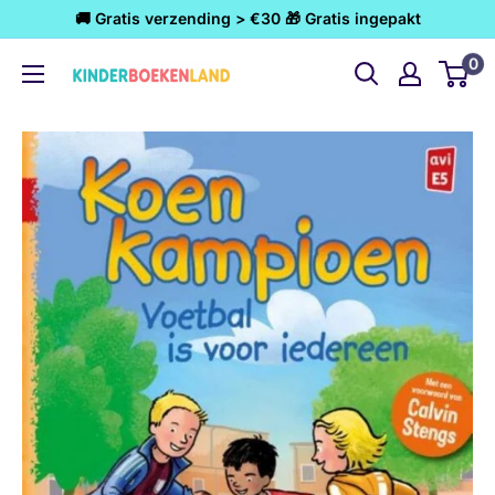
Ga
🚚 Gratis verzending > €30 🎁 Gratis ingepakt
naar
0
Kinderboekenland.nl
inhoud