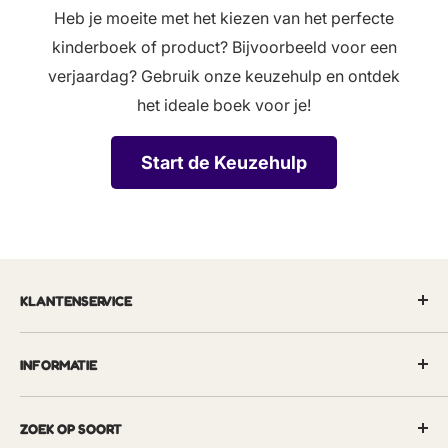
Heb je moeite met het kiezen van het perfecte
kinderboek of product? Bijvoorbeeld voor een
verjaardag? Gebruik onze keuzehulp en ontdek
het ideale boek voor je!
Start de Keuzehulp
KLANTENSERVICE
Levertijden & bezorgkosten
INFORMATIE
Contactgegevens
Veelgestelde vragen
Algemene voorwaarden
ZOEK OP SOORT
Over ons
Retourbeleid / herroepingsrecht