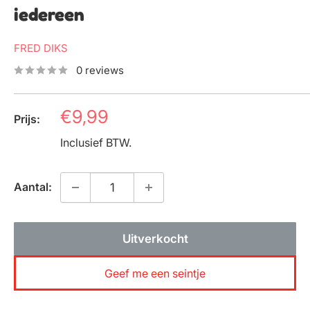
iedereen
FRED DIKS
0 reviews
Prijs
€9,99
Prijs:
Inclusief BTW.
Aantal:
Uitverkocht
Geef me een seintje