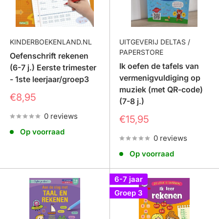
KINDERBOEKENLAND.NL
UITGEVERIJ DELTAS /
PAPERSTORE
Oefenschrift rekenen
Ik oefen de tafels van
(6-7 j.) Eerste trimester
vermenigvuldiging op
- 1ste leerjaar/groep3
muziek (met QR-code)
Prijs
€8,95
(7-8 j.)
0 reviews
Prijs
€15,95
Op voorraad
0 reviews
Op voorraad
6-7 jaar
Groep 3