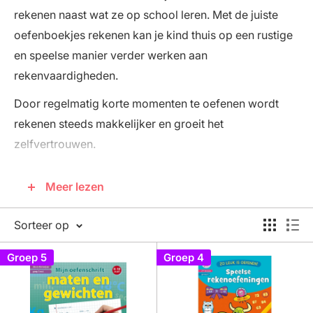
rekenen naast wat ze op school leren. Met de juiste
oefenboekjes rekenen kan je kind thuis op een rustige
en speelse manier verder werken aan
rekenvaardigheden.
Door regelmatig korte momenten te oefenen wordt
rekenen steeds makkelijker en groeit het
zelfvertrouwen.
In deze categorie vind je rekenboekjes en
Meer lezen
oefenpakketten
die speciaal zijn gemaakt voor
kinderen in de onderbouw van de basisschool.
Sorteer op
De oefeningen sluiten aan bij wat kinderen op school
Groep 5
Groep 4
leren, zodat thuis oefenen goed aansluit bij de lesstof.
De oefenboekjes helpen kinderen onder andere bij: