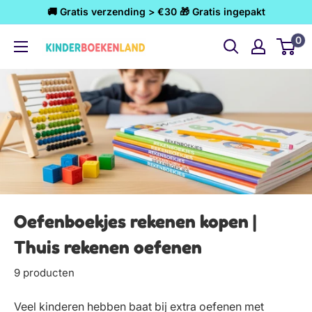
Ga
🚚 Gratis verzending > €30 🎁 Gratis ingepakt
naar
0
Kinderboekenland.nl
inhoud
Oefenboekjes rekenen kopen |
Thuis rekenen oefenen
9 producten
Veel kinderen hebben baat bij extra oefenen met