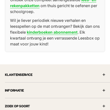
rekenpakketten
om thuis gericht te oefenen per
schoolgroep.
Wil je liever periodiek nieuwe verhalen en
leesspellen op de mat ontvangen? Bekijk dan ons
flexibele
kinderboeken abonnement
. Elk
kwartaal ontvang je een verrassende Leesbox op
maat voor jouw kind!
KLANTENSERVICE
Levertijden & bezorgkosten
INFORMATIE
Contactgegevens
Veelgestelde vragen
Algemene voorwaarden
ZOEK OP SOORT
Over ons
Retourbeleid / herroepingsrecht