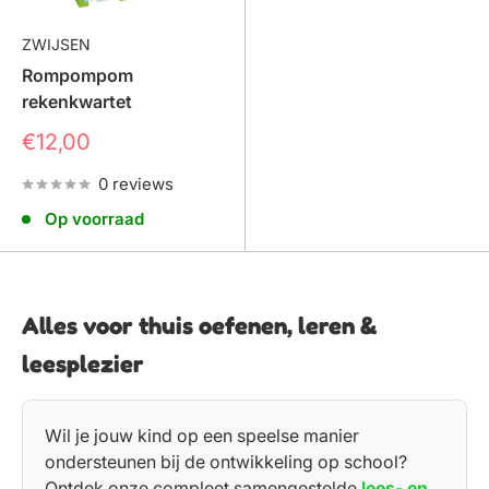
ZWIJSEN
Rompompom
rekenkwartet
Prijs
€12,00
0 reviews
Op voorraad
Alles voor thuis oefenen, leren &
leesplezier
Wil je jouw kind op een speelse manier
ondersteunen bij de ontwikkeling op school?
Ontdek onze compleet samengestelde
lees- en