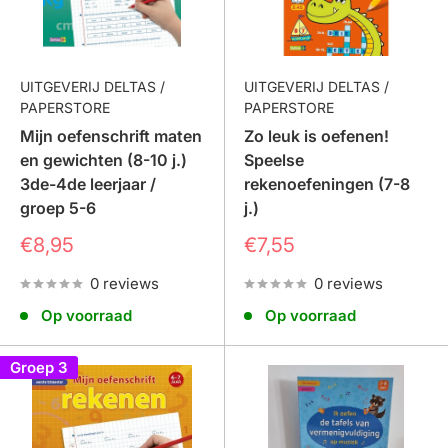
tellen en getallen herkennen
optellen en aftrekken
oefenen
UITGEVERIJ DELTAS /
UITGEVERIJ DELTAS /
rekenen met maten, tijd en eenvoudige sommen
PAPERSTORE
PAPERSTORE
Mijn oefenschrift maten
Zo leuk is oefenen!
Je kunt kiezen voor losse oefenboekjes of voor
en gewichten (8-10 j.)
Speelse
complete oefenpakketten
met meerdere rekenboekjes
3de-4de leerjaar /
rekenoefeningen (7-8
en extra oefenmateriaal. Zo kan je kind stap voor stap
groep 5-6
j.)
beter worden in rekenen en met plezier blijven
Prijs
Prijs
€8,95
€7,55
oefenen.
0 reviews
0 reviews
Thuis 10 tot 15 minuten rekenen oefenen per dag kan al
Op voorraad
Op voorraad
een groot verschil maken. Met de juiste oefenboekjes
wordt rekenen niet alleen leerzaam, maar ook leuk.
Groep 3