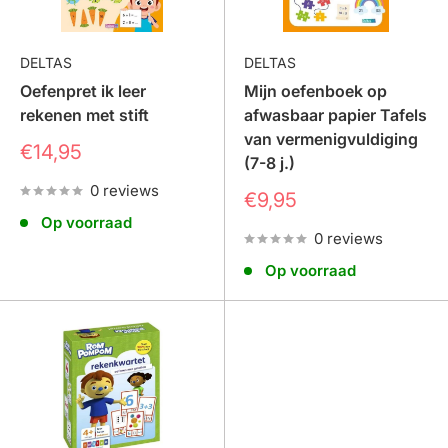
DELTAS
DELTAS
Oefenpret ik leer
Mijn oefenboek op
rekenen met stift
afwasbaar papier Tafels
van vermenigvuldiging
Prijs
€14,95
(7-8 j.)
0 reviews
Prijs
€9,95
Op voorraad
0 reviews
Op voorraad