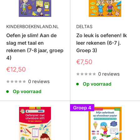
KINDERBOEKENLAND.NL
DELTAS
Oefen je slim! Aan de
Zo leuk is oefenen! Ik
slag met taal en
leer rekenen (6-7 j.
rekenen (7-8 jaar, groep
Groep 3)
4)
Prijs
€7,50
Prijs
€12,50
0 reviews
0 reviews
Op voorraad
Op voorraad
Groep 4