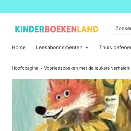
Ga
naar
inhoud
Kinderboekenland.nl
Home
Leesabonnementen
Thuis oefene
Hoofdpagina
Voorleesboeken met de leukste verhalen!