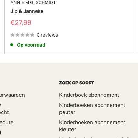
ANNIE M.G. SCHMIDT
Jip & Janneke
Prijs
€27,99
0 reviews
Op voorraad
ZOEK OP SOORT
orwaarden
Kinderboek abonnement
/
Kinderboeken abonnement
echt
peuter
edure
Kinderboeken abonnement
kleuter
d