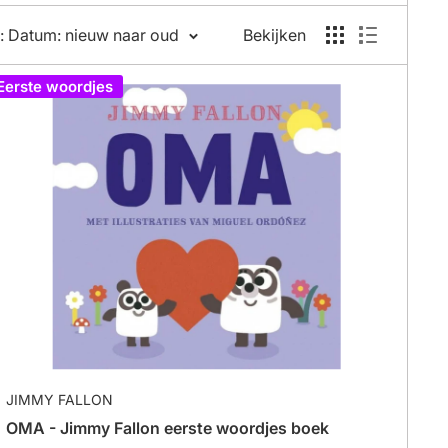
e boeken bevatten korte zinnen en eenvoudige
: Datum: nieuw naar oud
Bekijken
Eerste woordjes
ersonages en eenvoudige, maar betekenisvolle
 en fantasie. Kinderen kunnen zich laten
JIMMY FALLON
OMA - Jimmy Fallon eerste woordjes boek
roep. Voorleesboeken voor groep 3, groep 4 en