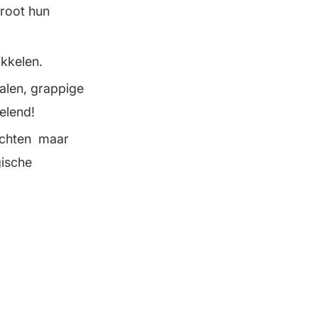
groot hun
ikkelen.
halen, grappige
elend!
lichten maar
gische