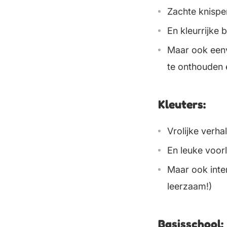
Zachte knispe
En kleurrijke 
Maar ook eenv
te onthouden 
Kleuters:
Vrolijke verha
En leuke voorl
Maar ook inter
leerzaam!)
Basisschool: