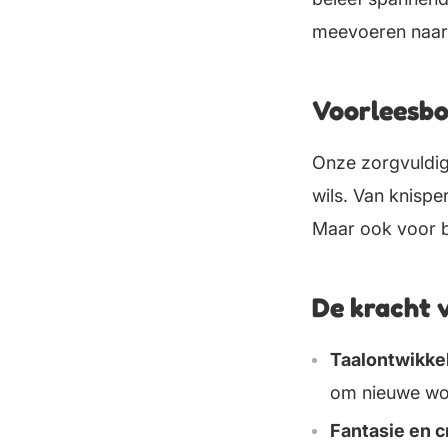
meevoeren naar 
Voorleesboe
Onze zorgvuldig
wils. Van knispe
Maar ook voor ba
De kracht 
Taalontwikke
om nieuwe woor
Fantasie en cr