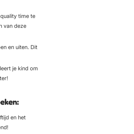
quality time te
en van deze
en en uiten. Dit
leert je kind om
ter!
oeken:
tijd en het
end!