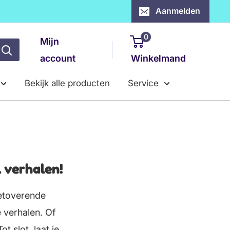
Aanmelden
0
Mijn
account
Winkelmand
Bekijk alle producten
Service
 verhalen!
etoverende
 verhalen. Of
 slot, laat je