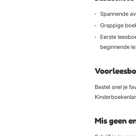
Spannende avo
Grappige boek
Eerste leesbo
beginnende le
Voorleesbo
Bestel snel je f
Kinderboekenlan
Mis geen en