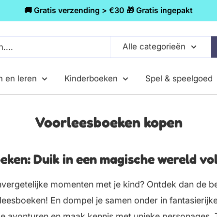
🚚 Gratis verzending > €30 🎁 Gratis ingepakt
Alle categorieën
n en leren
Kinderboeken
Spel & speelgoed
Voorleesboeken kopen
eken: Duik in een magische wereld vol
vergetelijke momenten met je kind? Ontdek dan de b
leesboeken! En dompel je samen onder in fantasierijke
e avonturen en maak kennis met unieke personages. Tot