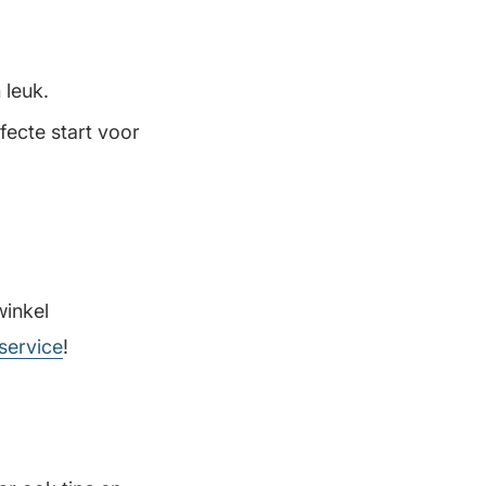
 leuk.
ecte start voor
winkel
service
!