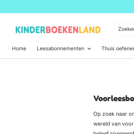
Ga
naar
inhoud
Kinderboekenland.nl
Home
Leesabonnementen
Thuis oefene
Voorleesbo
Op zoek naar on
wereld van voor
beleef spannend