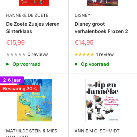
HANNEKE DE ZOETE
DISNEY
Leesniveau groep 2 kleuters:
De Zoete Zusjes vieren
Disney groot
Sinterklaas
verhalenboek Frozen 2
De voorleesboeken in deze betoverende collectie zijn
Prijs
Prijs
€15,99
€14,95
speciaal geschreven en ontworpen voor kleuters in
groep 2 (leeftijd 5-6 jaar). Omdat de teksten zijn
0 reviews
1 review
aangepast aan hun leesniveau, met korte zinnen en
Op voorraad
Op voorraad
eenvoudige woorden sluiten ze aan bij hun
ontwikkelingsfase.
2-6 jaar
Besparing 20%
Het leesniveau van deze boeken stimuleert vooral:
de uitbreiding van woordenschat,
zinsbouw
en verhaalbegrip.
MATHILDE STEIN & MIES
ANNIE M.G. SCHMIDT
Uw kleuter zal volop genieten van de boeiende