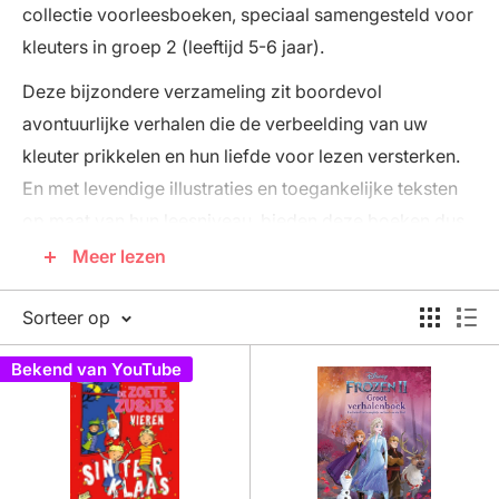
collectie voorleesboeken, speciaal samengesteld voor
kleuters in groep 2 (leeftijd 5-6 jaar).
Deze bijzondere verzameling zit boordevol
avontuurlijke verhalen die de verbeelding van uw
kleuter prikkelen en hun liefde voor lezen versterken.
En met levendige illustraties en toegankelijke teksten
op maat van hun leesniveau, bieden deze boeken dus
een perfecte leeservaring voor kleuters in groep 2.
Meer lezen
Laat uw kleuter genieten van boeiende verhalen,
Sorteer op
intrigerende personages en spannende avonturen,
terwijl ze hun taalvaardigheid ontwikkelen en hun
Bekend van YouTube
woordenschat vergroten. Deze voorleesboeken zijn
ook een waardevolle toevoeging aan de boeken van
uw kleuter en bevorderen zowel leesplezier als
taalontwikkeling.