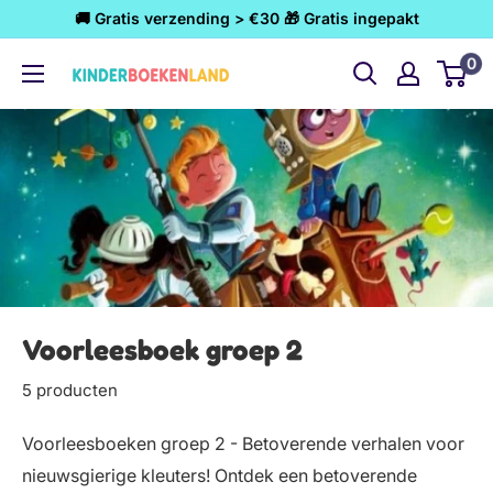
Ga
🚚 Gratis verzending > €30 🎁 Gratis ingepakt
naar
0
Kinderboekenland.nl
inhoud
Voorleesboek groep 2
5 producten
Voorleesboeken groep 2 - Betoverende verhalen voor
nieuwsgierige kleuters! Ontdek een betoverende