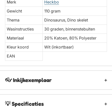
Merk
Heckbo
Gewicht
110 gram
Thema
Dinosaurus, Dino skelet
Wasinstructies
30 graden, binnenstebuiten
Materiaal
20% Katoen, 80% Polyester
Kleur koord
Wit (inkortbaar)
EAN
👓 Inkijkexemplaar
Van dit product is helaas geen inkijkexemplaar of
download beschikbaar.
💡 Specificaties