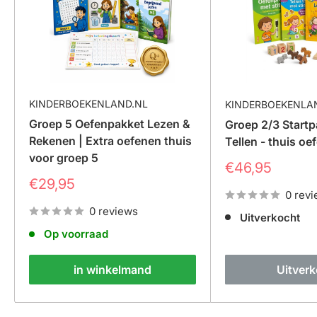
KINDERBOEKENLAND.NL
KINDERBOEKENLA
Groep 5 Oefenpakket Lezen &
Groep 2/3 Startp
Rekenen | Extra oefenen thuis
Tellen - thuis oe
voor groep 5
Prijs
€46,95
Prijs
€29,95
0 rev
0 reviews
Uitverkocht
Op voorraad
in winkelmand
Uitver