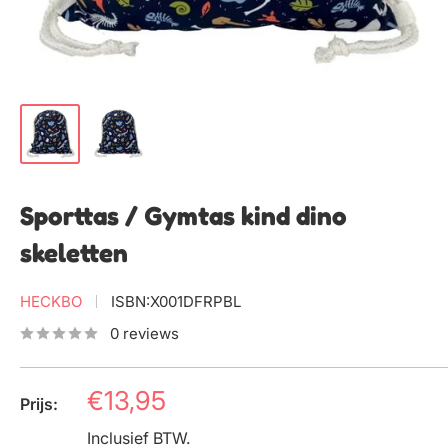
Sporttas / Gymtas kind dino
skeletten
HECKBO
ISBN:
X001DFRPBL
0 reviews
Prijs
€13,95
Prijs:
Inclusief BTW.