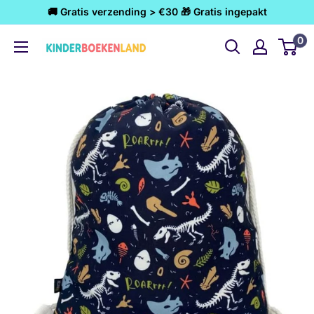
Ga
🚚 Gratis verzending > €30 🎁 Gratis ingepakt
naar
0
Kinderboekenland.nl
inhoud