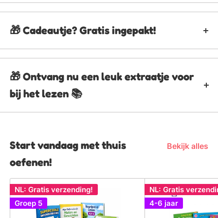
Sporttas / Gymtas kind dino
🎁 Cadeautje? Gratis ingepakt!
Naam
skeletten
Wil je dit product gratis in laten pakken? Dat kan! Klik
Prijs
€13,95
op de knop hieronder en dan voegen we het gelijk toe
SKU
X001DFRPBL
🎁 Ontvang nu een leuk extraatje voor
aan je winkelmand!
Categorie
Gymtas
bij het lezen 📚
Auteur/Uitgev
🎁 Voeg product + gratis inpakservice toe!
Heckbo
er
Start vandaag met thuis
Bekijk alles
oefenen!
NL: Gratis verzending!
NL: Gratis verzendi
Groep 5
4-6 jaar