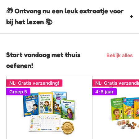
op de knop hieronder en dan voegen we het gelijk toe
🎁 Ontvang nu een leuk extraatje voor
Categorie
Zelfleesboek
aan je winkelmand!
bij het lezen 📚
Auteur/Uitgever
Knister
🎁 Voeg product + gratis inpakservice toe!
Start vandaag met thuis
Bekijk alles
oefenen!
NL: Gratis verzending!
NL: Gratis verzendi
Groep 5
4-6 jaar