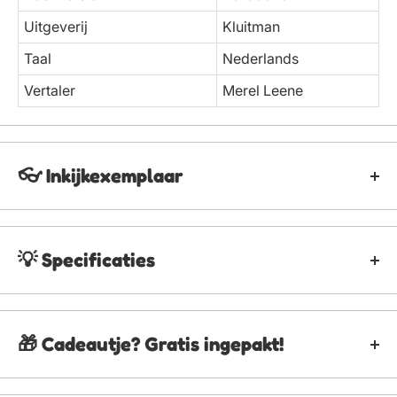
Uitgeverij
Kluitman
Taal
Nederlands
Vertaler
Merel Leene
👓 Inkijkexemplaar
Van dit product is helaas geen inkijkexemplaar of
download beschikbaar.
💡 Specificaties
Naam
Heksje Lily en de verdwenen Elf
🎁 Cadeautje? Gratis ingepakt!
Prijs
€9,99
Wil je dit product gratis in laten pakken? Dat kan! Klik
SKU