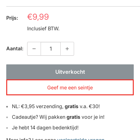
Prijs
€9,99
Prijs:
Inclusief BTW.
Aantal:
Uitverkocht
Geef me een seintje
NL: €3,95 verzending,
gratis
v.a. €30!
Cadeautje? Wij pakken
gratis
voor je in!
Je hebt 14 dagen bedenktijd!