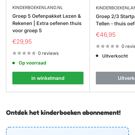
KINDERBOEKENLAND.NL
KINDERBOEKENLA
Groep 5 Oefenpakket Lezen &
Groep 2/3 Startp
Rekenen | Extra oefenen thuis
Tellen - thuis oe
voor groep 5
Prijs
€46,95
Prijs
€29,95
0 rev
0 reviews
Uitverkocht
Op voorraad
in winkelmand
Uitver
Ontdek het kinderboeken abonnement!