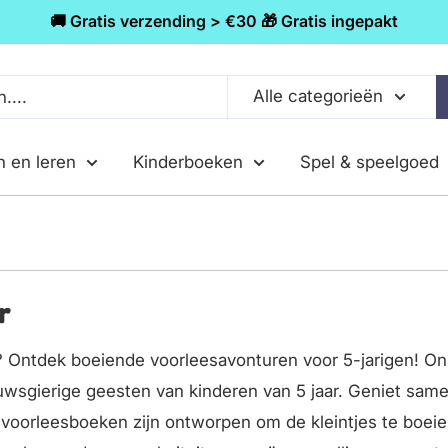
🚚 Gratis verzending > €30 🎁 Gratis ingepakt
Alle categorieën
n en leren
Kinderboeken
Spel & speelgoed
r
? Ontdek boeiende voorleesavonturen voor 5-jarigen! On
uwsgierige geesten van kinderen van 5 jaar. Geniet same
e voorleesboeken zijn ontworpen om de kleintjes te boeie