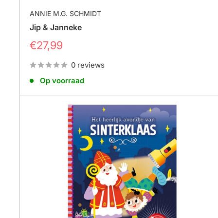
ANNIE M.G. SCHMIDT
Jip & Janneke
Prijs
€27,99
0 reviews
Op voorraad