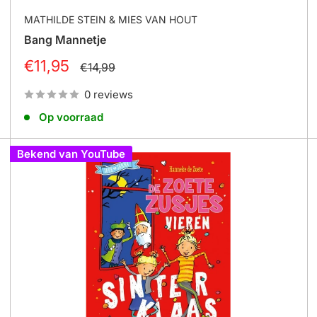
MATHILDE STEIN & MIES VAN HOUT
Bang Mannetje
Prijs
€11,95
Normale
€14,99
prijs
0 reviews
Op voorraad
Bekend van YouTube