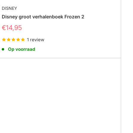
DISNEY
Disney groot verhalenboek Frozen 2
Prijs
€14,95
1 review
Op voorraad