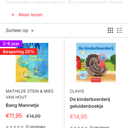
zorgvuldige selectie van top 10 voorleesboeken. Neem
snel een kijkje in ons aanbod op basis van populariteit
Meer lezen
en geniet samen met je kleintje van deze charmante
verhalen.
Sorteer op
2-6 jaar
Besparing 20%
MATHILDE STEIN & MIES
CLAVIS
VAN HOUT
De kinderboerderij
Bang Mannetje
geluidenboekje
Prijs
€11,95
Normale
Prijs
€14,99
€14,95
prijs
0 reviews
0 reviews