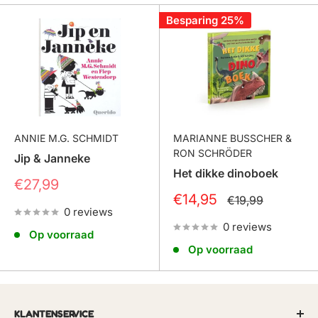
Besparing 25%
ANNIE M.G. SCHMIDT
MARIANNE BUSSCHER &
RON SCHRÖDER
Jip & Janneke
Het dikke dinoboek
Prijs
€27,99
Prijs
€14,95
Normale
€19,99
prijs
0 reviews
0 reviews
Op voorraad
Op voorraad
KLANTENSERVICE