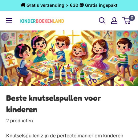
Ga
🚚 Gratis verzending > €30 🎁 Gratis ingepakt
naar
0
Kinderboekenland.nl
inhoud
Beste knutselspullen voor
kinderen
2 producten
Knutselspullen zijn de perfecte manier om kinderen