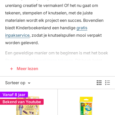
urenlang creatief te vermaken! Of het nu gaat om
tekenen, stempelen of knutselen, met de juiste
materialen wordt elk project een succes. Bovendien
biedt Kinderboekenland een handige
gratis
inpakservice
, zodat je knutselspullen mooi verpakt
worden geleverd.
Een geweldige manier om te beginnen is met het boek
Stap voor stap kawaii leren tekenen
. Dit boek helpt
kinderen om op eenvoudige wijze schattige figuurtjes
Meer lezen
te leren tekenen. Het is een leuke manier om hun
Sorteer op
tekenvaardigheden te ontwikkelen.
Voor kinderen die van spelletjes houden, is het boek
Vanaf 8 jaar
100 spelletjes dieren
ideaal. Met puzzels en raadsels
Bekend van Youtube
kunnen ze zich urenlang vermaken terwijl ze hun