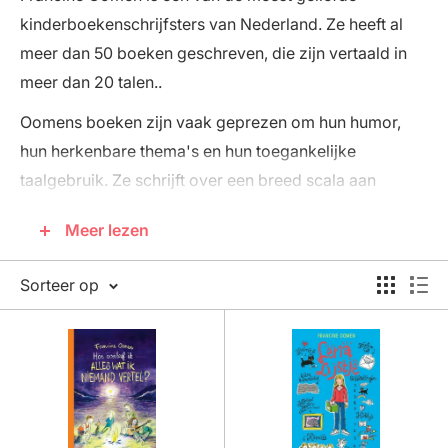
kinderboekenschrijfsters van Nederland. Ze heeft al
meer dan 50 boeken geschreven, die zijn vertaald in
meer dan 20 talen..
Oomens boeken zijn vaak geprezen om hun humor,
hun herkenbare thema's en hun toegankelijke
taalgebruik. Ze schrijft over een breed scala aan
onderwerpen, zoals vriendschap, familie, school en
Meer lezen
fantasie.
Een van Oomens bekende boeken is
Lena Lijstje
. Dit
Sorteer op
boek won in 2001 de Zilveren Griffel.
Lena Lijstje
is
een verhaal over een meisje dat altijd lijstjes maakt om
de chaos in haar hoofd te ordenen. Als haar ouders
gaan scheiden, moet ze leren om met haar emoties om
te gaan.