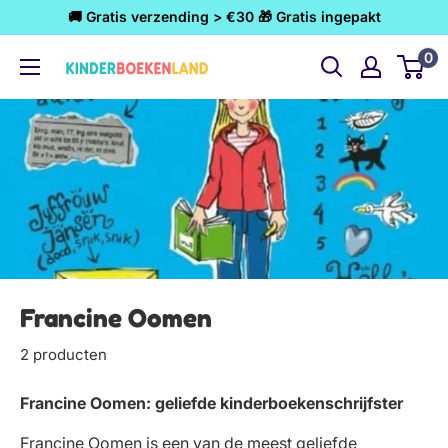
Ga
🚚 Gratis verzending > €30 🎁 Gratis ingepakt
naar
0
Kinderboekenland.nl
inhoud
Francine Oomen
2 producten
Francine Oomen: geliefde kinderboekenschrijfster
Francine Oomen is een van de meest geliefde