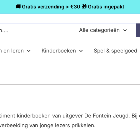
🚚 Gratis verzending > €30 🎁 Gratis ingepakt
Alle categorieën
n en leren
Kinderboeken
Spel & speelgoed
timent kinderboeken van uitgever De Fontein Jeugd. Bij
verbeelding van jonge lezers prikkelen.