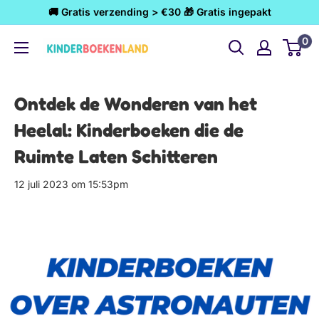
Ga
🚚 Gratis verzending > €30 🎁 Gratis ingepakt
naar
0
Kinderboekenland.nl
inhoud
Ontdek de Wonderen van het
Heelal: Kinderboeken die de
Ruimte Laten Schitteren
12 juli 2023 om 15:53pm