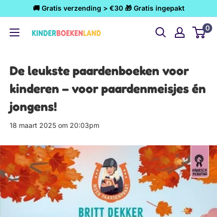
Ga
🚚 Gratis verzending > €30 🎁 Gratis ingepakt
naar
0
Kinderboekenland.nl
inhoud
De leukste paardenboeken voor
kinderen – voor paardenmeisjes én
jongens!
18 maart 2025 om 20:03pm